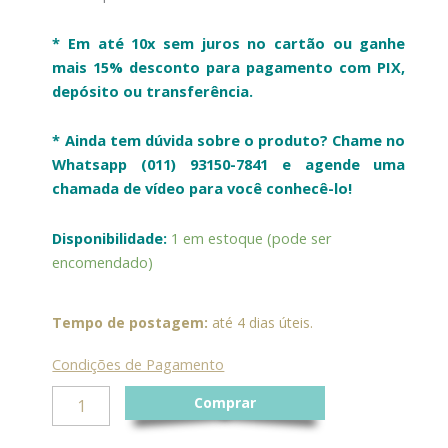
* Em até 10x sem juros no cartão ou g
anhe
mais 15% desconto para pagamento com PIX,
depósito ou transferência.
* Ainda tem dúvida sobre o produto? Chame no
Whatsapp (011) 93150-7841 e agende uma
chamada de vídeo para você conhecê-lo!
Cesto
Disponibilidade:
1 em estoque (pode ser
em
encomendado)
Taboa
Retangular
Quatro
Tempo de postagem:
até 4 dias úteis.
Alças
-
Condições de Pagamento
G
quantidade
Comprar