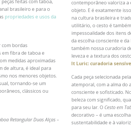
contemporâneo valoriza a o
nal brasileiro e para o
objeto. E é exatamente isso
 as
propriedades e usos da
na cultura brasileira e traduzid
utilitário, o cesto é tamb
impessoalidade dos itens d
da escolha consciente e da bel
r com bordas
também nossa curadoria 
 em fibra de taboa e
leveza e a textura dos cest
 com medidas aproximadas
It Luric: curadoria sens
 de altura, é ideal para
smo nos menores objetos.
Cada peça selecionada pela
ual, tornando-se um
atemporal, com a alma do 
orâneos, clássicos ou
consciente e sofisticado. 
beleza com significado, qu
para seu lar. O
Cesto em Tab
decorativo – é uma escolha 
aboa Retangular Duas Alças –
sustentabilidade e à valori