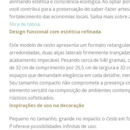
alinhando estética e consciência ecológica. Ao optar por peças feitas com taboa,
você contribui para a preservação do saber-fazer artesa
fortalecimento das economias locais. Saiba mais sobre
fibra de taboa
.
Design funcional com estética refinada
Este modelo de cesto apresenta um formato retangula
arredondadas, duas alças laterais firmemente trançadas
acabamento impecável. Pesando cerca de 540 gramas,
de 32 cm de comprimento por 25,5 cm de largura e 32 cm
espaços que demandam elegância em cada detalhe, me
Seu tamanho compacto não compromete a presença vis
elemento versátil na composição de ambientes contemp
rústicos sofisticados.
Inspirações de uso na decoração
Pequeno no tamanho, grande no impacto: o
Cesto em T
P
oferece possibilidades infinitas de uso: