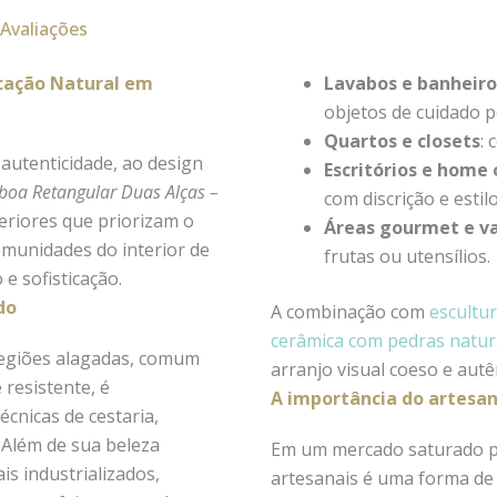
Avaliações
icação Natural em
Lavabos e banheiro
objetos de cuidado p
Quartos e closets
: 
autenticidade, ao design
Escritórios e home 
boa Retangular Duas Alças –
com discrição e estilo
eriores que priorizam o
Áreas gourmet e v
omunidades do interior de
frutas ou utensílios.
e sofisticação.
do
A combinação com
escultu
cerâmica com pedras natur
regiões alagadas, comum
arranjo visual coeso e autê
 resistente, é
A importância do artesan
écnicas de cestaria,
 Além de sua beleza
Em um mercado saturado po
is industrializados,
artesanais é uma forma de 