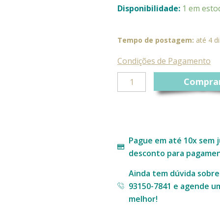
Cesto
Disponibilidade:
1 em esto
em
Taboa
Retangular
Tempo de postagem:
até 4 di
Duas
Alças
Condições de Pagamento
-
P
Compra
quantidade
Pague em até 10x sem j
desconto para pagament
Ainda tem dúvida sobr
93150-7841 e agende um
melhor!