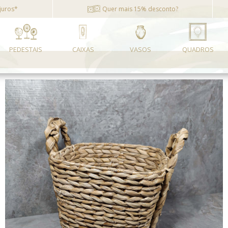
juros*
Quer mais 15% desconto?
PEDESTAIS
CAIXAS
VASOS
QUADROS