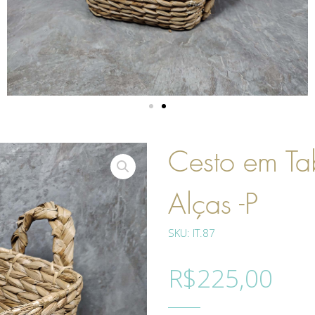
Cesto em Ta
Alças -P
SKU: IT.87
R$
225,00