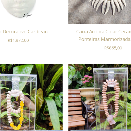
o Decorativo Caribean
Caixa Acrílica Colar Cer
Ponteiras Marmorizadas
R$
1.972,00
R$
865,00