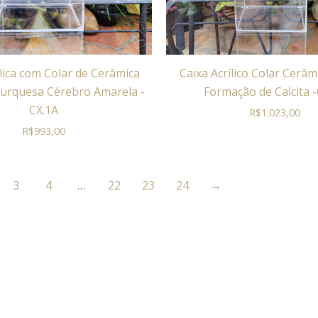
ílica com Colar de Cerâmica
Caixa Acrílico Colar Cerâ
Turquesa Cérebro Amarela -
Formação de Calcita 
CX.1A
R$
1.023,00
R$
993,00
3
4
…
22
23
24
→