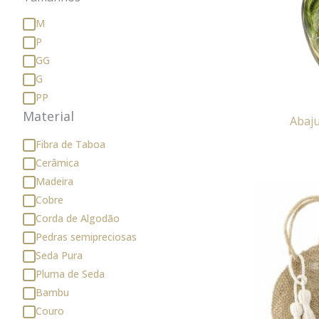
M
P
GG
G
PP
Material
Abaju
Fibra de Taboa
Cerâmica
Madeira
Cobre
Corda de Algodão
Pedras semipreciosas
Seda Pura
Pluma de Seda
Bambu
Couro