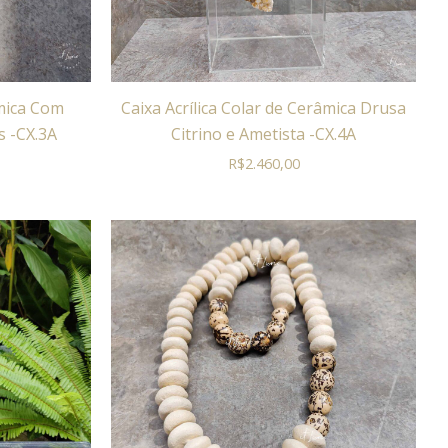
âmica Com
Caixa Acrílica Colar de Cerâmica Drusa
 -CX.3A
Citrino e Ametista -CX.4A
R$
2.460,00