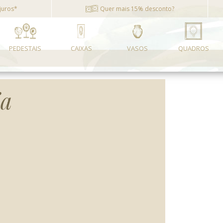
juros*
Quer mais 15% desconto?
PEDESTAIS
CAIXAS
VASOS
QUADROS
ja