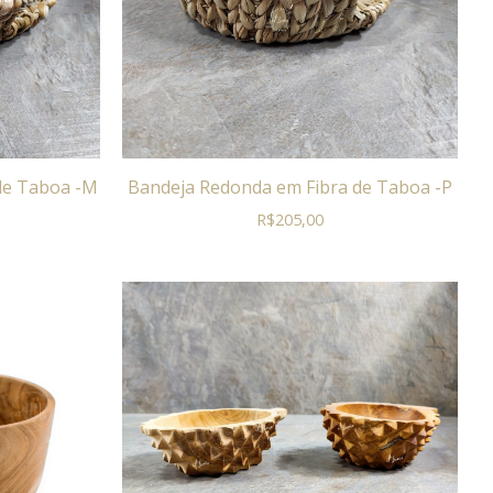
de Taboa -M
Bandeja Redonda em Fibra de Taboa -P
R$
205,00