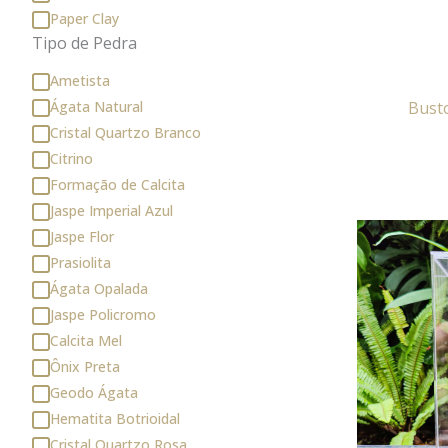
Paper Clay
Tipo de Pedra
Ametista
Ágata Natural
Bust
Cristal Quartzo Branco
Citrino
Formação de Calcita
Jaspe Imperial Azul
Jaspe Flor
Prasiolita
Ágata Opalada
Jaspe Policromo
Calcita Mel
Ônix Preta
Geodo Ágata
Hematita Botrioidal
Cristal Quartzo Rosa