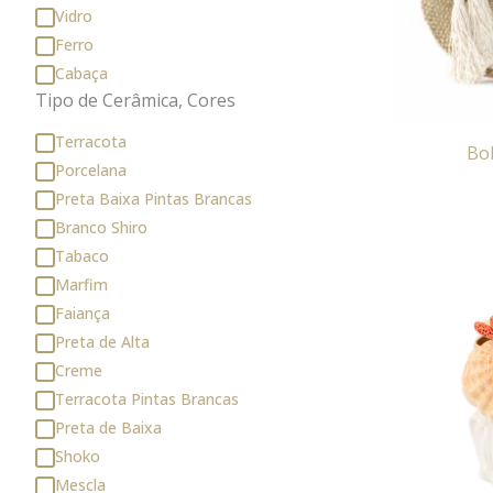
Vidro
Ferro
Cabaça
Tipo de Cerâmica, Cores
Terracota
Bo
Porcelana
Preta Baixa Pintas Brancas
Branco Shiro
Tabaco
Marfim
Faiança
Preta de Alta
Creme
Terracota Pintas Brancas
Preta de Baixa
Shoko
Mescla