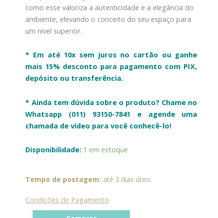
como esse valoriza a autenticidade e a elegância do
ambiente, elevando o conceito do seu espaço para
um nível superior.
* Em até 10x sem juros no cartão ou g
anhe
mais 15% desconto para pagamento com PIX,
depósito ou transferência.
* Ainda tem dúvida sobre o produto? Chame no
Whatsapp (011) 93150-7841 e agende uma
chamada de vídeo para você conhecê-lo!
Vaso
Disponibilidade:
1 em estoque
de
Madeira
Mangoo
Tempo de postagem:
até 3 dias úteis.
Maly
quantidade
Condições de Pagamento