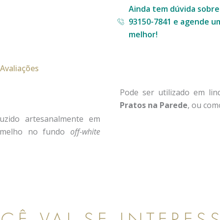
Ainda tem dúvida sobr
93150-7841 e agende um
melhor!
Avaliações
Pode ser utilizado em li
Pratos na Parede
, ou co
zido artesanalmente em
ermelho no fundo
off-white
CÊ VAI SE INTERES