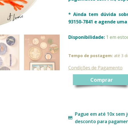
* Ainda tem dúvida sob
93150-7841 e agende uma 
Prato
Disponibilidade:
1 em esto
Decorativo
Coral
Coast
Tempo de postagem:
até 3 di
-
II
Condições de Pagamento
quantidade
Comprar
Pague em até 10x sem j
desconto para pagament