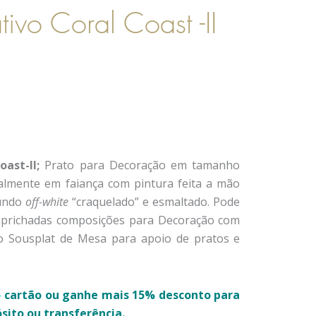
tivo Coral Coast -II
oast-II;
Prato para Decoração em tamanho
almente em faiança com pintura feita a mão
fundo
off-white
“craquelado” e esmaltado. Pode
 caprichadas composições para Decoração com
o Sousplat de Mesa para apoio de pratos e
 cartão ou g
anhe mais 15% desconto para
ito ou transferência.