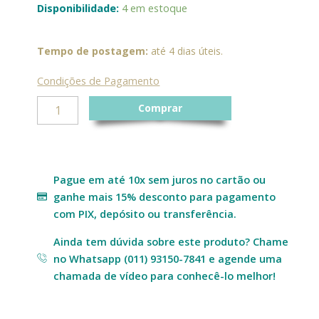
Mini
Disponibilidade:
4 em estoque
Vaso
de
Vidro
Tempo de postagem:
até 4 dias úteis.
Tulipa
quantidade
Condições de Pagamento
Comprar
Pague em até 10x sem juros no cartão ou
ganhe mais 15% desconto para pagamento
com PIX, depósito ou transferência.
Ainda tem dúvida sobre este produto? Chame
no Whatsapp (011) 93150-7841 e agende uma
chamada de vídeo para conhecê-lo melhor!