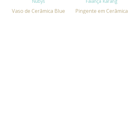
Vaso de Cerâmica Blue
Pingente em Cerâmica
Nubys
Faiança Karang
R$ 58,00
R$ 465,00
Oferta!
Cesto Decorativo de
Bambu Trap Branco
Quadro Massas com
Detalhe Banhado em
de R$ 432,00 por:
Cobre Dourado
R$ 1.287,00
R$ 390,00
CONTATOS