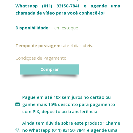
Whatsapp (011) 93150-7841 e agende uma
chamada de vídeo para você conhecê-lo!
Mini
Disponibilidade:
1 em estoque
Vaso
de
Faiança
Tempo de postagem:
até 4 dias úteis.
Spot
Blue-
Condições de Pagamento
II
quantidade
Comprar
Pague em até 10x sem juros no cartão ou
ganhe mais 15% desconto para pagamento
com PIX, depósito ou transferência.
Ainda tem dúvida sobre este produto? Chame
no Whatsapp (011) 93150-7841 e agende uma