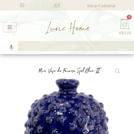
Ir
Entrar/Cadastrar
para
Ca
o
0
conteúdo
R$
0,00
Pesquisa